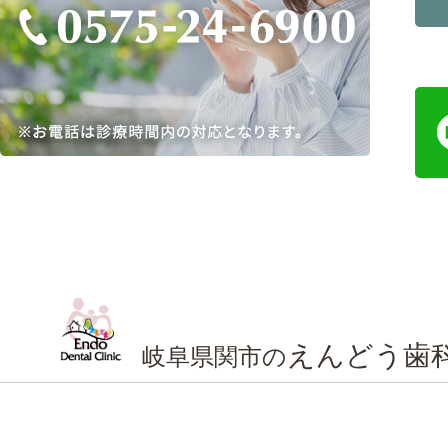
えんどう歯
岐阜県関市の