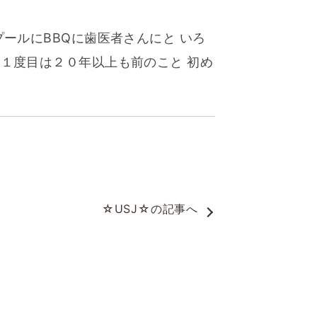
ールにBBQに歯医者さんにと いろ
１度目は２０年以上も前のこと 初め
☆USJ☆
の記事へ