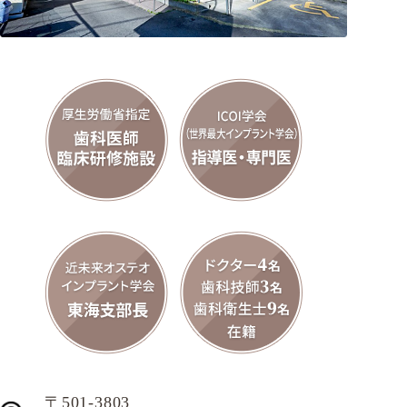
〒501-3803