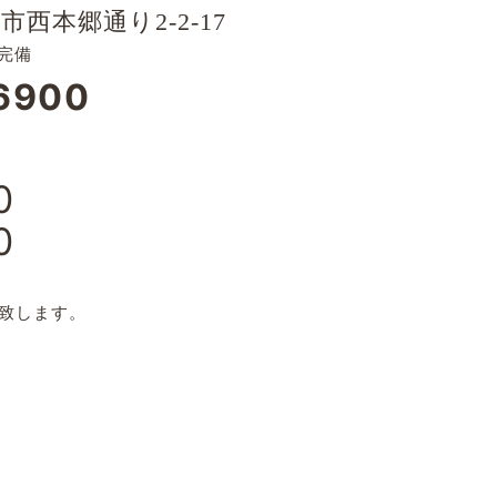
市西本郷通り2-2-17
完備
6900
0
0
日
致します。