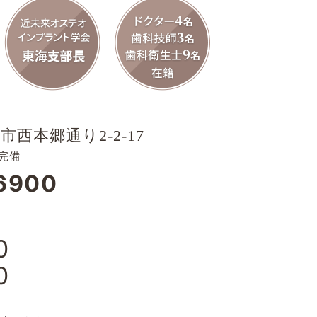
市西本郷通り2-2-17
完備
6900
0
0
日