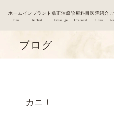
ホーム
インプラント
矯正治療
診療科目
医院紹介
ご
ブログ
カニ！