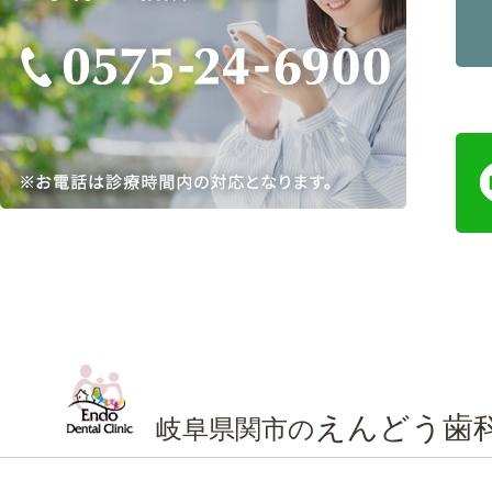
えんどう歯
岐阜県関市の