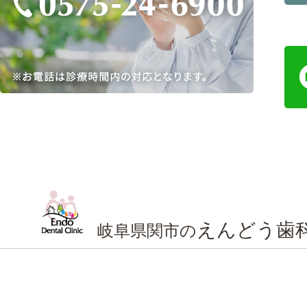
えんどう歯
岐阜県関市の