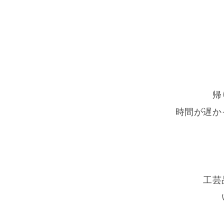
帰
時間が遅か
工芸