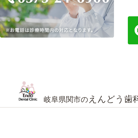
えんどう歯
岐阜県関市の