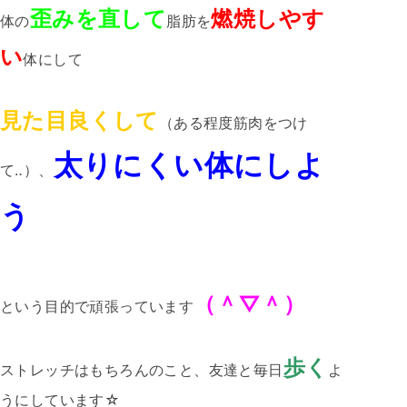
歪みを直して
燃焼しやす
体の
脂肪を
い
体にして
見た目良くして
（ある程度筋肉をつけ
太りにくい体にしよ
て‥）、
う
（＾▽＾）
という目的で頑張っています
歩く
ストレッチはもちろんのこと、友達と毎日
よ
うにしています☆