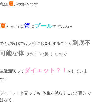
夏
私は
が大好きです
夏
海
プール
と言えば‥
に
ですよね☆
到底不
でも現段階では人様にお見せすることが
可能な体
（特に二の腕‥）なので
ダイエット？！
最近頑張って
をしていま
す！
ダイエットと言っても‥体重を減らすことが目的で
はなく、