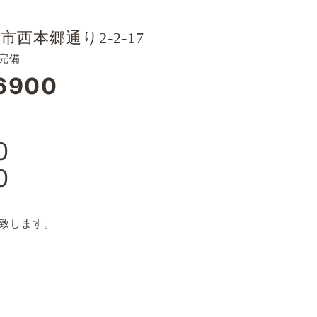
市西本郷通り2-2-17
完備
6900
0
0
日
致します。