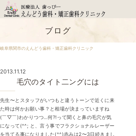
ブログ
岐阜県関市のえんどう歯科・矯正歯科クリニック
2013.11.12
毛穴のタイト二ングには
先生〜とスタッフがいつもと違うトーンで近くに来
た時は何かお願い事？と相場が決まっていますね
(￣▽￣)わかりつつ…何⁈って聞くと鼻の毛穴が気
になって(^^; と、言う事でフラクショナルレーザー
を当てる事になりました(^^)赤みは2〜3日続きまし