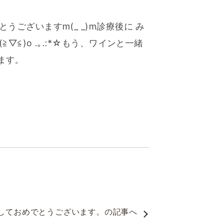
うございますm(_ _)m診療後に み
≦)o .｡.:*☆もう、ワインと一緒
います。
しておめでとうございます。
の記事へ