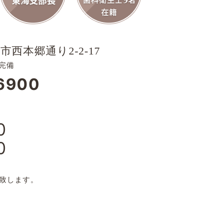
市西本郷通り2-2-17
完備
6900
0
0
日
致します。