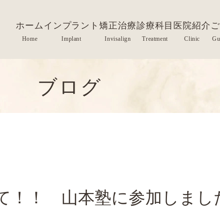
ホーム
インプラント
矯正治療
診療科目
医院紹介
ご
ブログ
！！ 山本塾に参加しました(