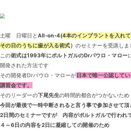
土曜 日曜日と
All-on-4(
4本のインプラントを入れて
その日のうちに歯が入る術式
）
のセミナーを受講しま
この
術式は1993年にポルトガルのDrパウロ・マロー
開発された方法です
その開発者Drパウロ・マローが
日本で唯一公認してい
講習会です。
そのリーダーの
下尾先生
の時間的都合がつかないため
今回が最後で一時中断されると言う事で参加させて頂
2日間のセミナーですが 内容がポルトガルで行われ
４～6日の内容を2日に凝縮しての開催のため