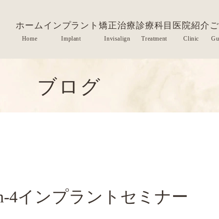
ホーム
インプラント
矯正治療
診療科目
医院紹介
ご
ブログ
-on-4インプラントセミナー