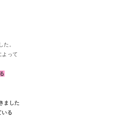
した
。
によって
る
きました
ている