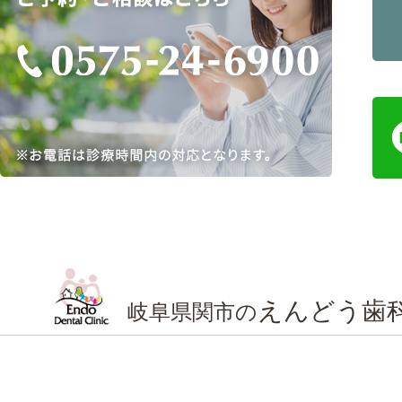
えんどう歯
岐阜県関市の