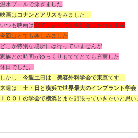
温水プールで泳ぎました
映画は
コナンとアリス
をみました。
いつも映画は
寝てしまって子供に起こされますが
今回はとても楽しみました
どこか特別な場所には行っていませんが
家族との時間がゆっくりもててとても充実した
休日でした。
しかし
今週土日は 美容外科学会で東京
です。
来週は
土・日と横浜で世界最大のインプラント学会
ＩＣＯＩの学会で横浜と
また頑張っていきたいと思い