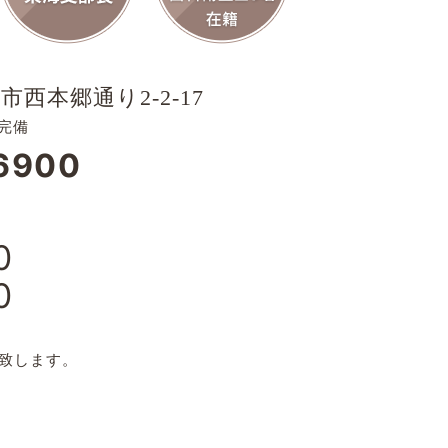
市西本郷通り2-2-17
完備
6900
0
0
日
致します。