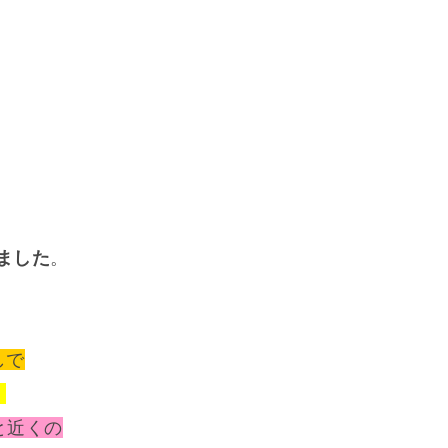
ました
。
しで
。
と近くの